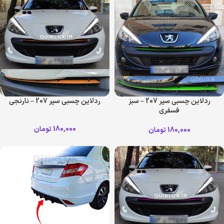
ردلاین چسبی سپر 207 – سبز
ردلاین چسبی سپر 207 – نارنجی
فسفری
180,000
تومان
180,000
تومان