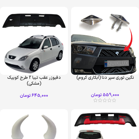
نگین توری سپر دنا (آبکاری کروم)
دفیوزر عقب تیبا 2 طرح کوییک
(مشکی)
559,000
تومان
645,000
تومان