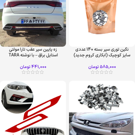
نگین توری سپر بسته 140 عددی
زه پایین سپر عقب تارا مولتي
سایز کوچیک (ابکاری کروم جدید)
استايل براق – با نوشته TARA
585,000
تومان
441,000
تومان