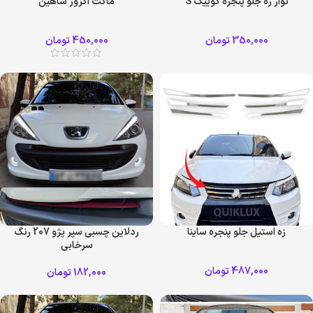
نوار زه جلو پنجره کوییک S
ماکت اگزوز شاهین
350,000
تومان
450,000
تومان
زه استیل جلو پنجره ساینا
ردلاین چسبی سپر پژو 207 رنگ
سرخابی
487,000
تومان
182,000
تومان