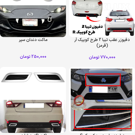
دفیوزر عقب تیبا 2 طرح کوییک آر
ماکت دندان سپر
(قرمز)
250,000
تومان
770,000
تومان