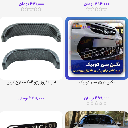
494,000
تومان
441,000
تومان
نگین توری سپر کوییک
لیپ اگزوز پژو 206 – طرح کربن
499,000
تومان
235,000
تومان