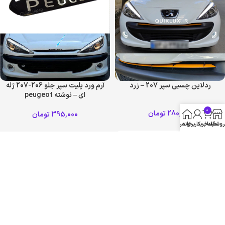
ردلاین چسبی سپر 207 – زرد
آرم ورد پلیت سپر جلو 206-207 ژله
ای – نوشته peugeot
0
280,000
تومان
395,000
تومان
روشگاه
سبد خرید
خانه
حساب کاربری من