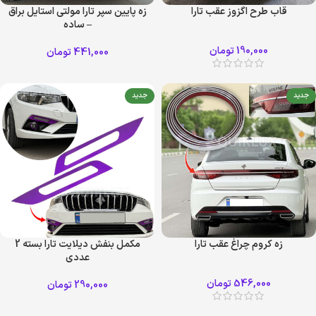
قاب طرح اگزوز عقب تارا
زه پایین سپر تارا مولتی استایل براق
– ساده
190,000
تومان
441,000
تومان
جدید
جدید
زه کروم چراغ عقب تارا
مکمل بنفش دیلایت تارا بسته 2
عددی
546,000
تومان
290,000
تومان