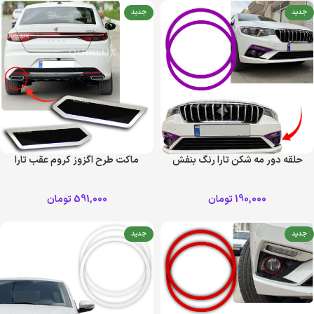
جدید
جدید
حلقه دور مه شکن تارا رنگ بنفش
ماکت طرح اگزوز کروم عقب تارا
190,000
تومان
591,000
تومان
جدید
جدید