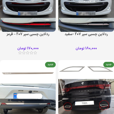
ردلاین چسبی سپر 207 -سفید
ردلاین چسبی سپر 207 – قرمز
180,000
تومان
170,000
تومان
جدید
جدید