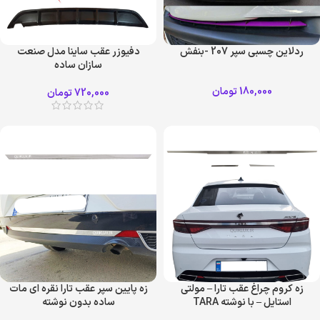
ردلاین چسبی سپر 207 -بنفش
دفیوزر عقب ساینا مدل صنعت
سازان ساده
180,000
تومان
720,000
تومان
زه کروم چراغ عقب تارا – مولتی
زه پایین سپر عقب تارا نقره ای مات
استایل – با نوشته TARA
ساده بدون نوشته