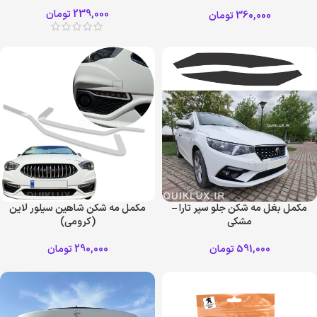
239,000
تومان
360,000
تومان
مکمل بغل مه شکن جلو سپر تارا –
مکمل مه شکن شاهین سیلور لاین
مشکی
(کرومی)
591,000
تومان
290,000
تومان