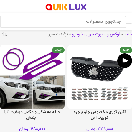
خانه
»
لوکس و اسپرت بیرون خودرو
»
تزئینات سپر
جدید
جدید
نگین توری مخصوص جلو پنجره
حلقه مه شکن و مکمل دیلایت تارا
کوییک اس
– بنفش
339,000
تومان
480,000
تومان