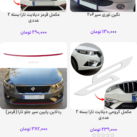
نگین توری سپر206
مکمل قرمز دیلایت تارا بسته 2
عددی
130,000
تومان
290,000
تومان
مکمل کرومی دیلایت تارا بسته 2
ردلاین پایین سپر جلو تارا (قرمز)
عددی
382,000
تومان
239,000
تومان