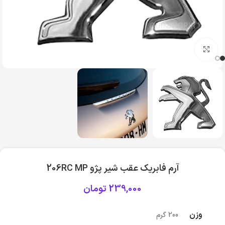
بزرگنمایی تصویر
آرم فابریک عقب شیر پژو 206RC MP
239,000
تومان
وزن
200 گرم