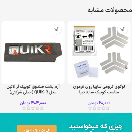
محصولات مشابه
لوگوی کرومی سایپا روی فرمون
آرم پشت صندوق کوییک آر لاتین
مناسب کوییک ساینا تیبا
مدل QUIK-R (اصلی شرکتی)
60,000
تومان
404,000
تومان
چیزی که میخواستید
56 920 910 051