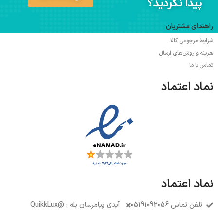
پیدا نکردید؟
راهنمای مشتریان
شرایط مرجوعی کالا
هزینه و روش‌های ارسال
تماس با ما
نماد اعتماد
نماد اعتماد
تلفن تماس 05191092056
آیدی پیامرسان بله : @QuikkLux