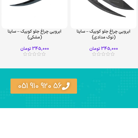
ابرویی چراغ جلو کوییک – ساینا
ابرویی چراغ جلو کوییک – ساینا
(نوک مدادی)
(مشکی)
345,000
تومان
345,000
تومان
56 920 910 051