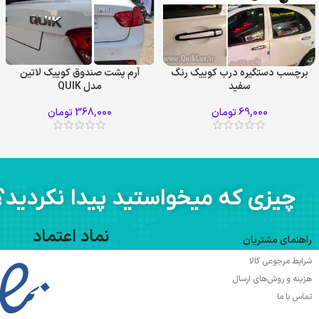
برچسب دستگیره درب کوییک رنگ
آرم پشت صندوق کوییک لاتین
سفید
مدل QUIK
69,000
تومان
368,000
تومان
چیزی که میخواستید پیدا نکردید؟
نماد اعتماد
راهنمای مشتریان
شرایط مرجوعی کالا
هزینه و روش‌های ارسال
تماس با ما