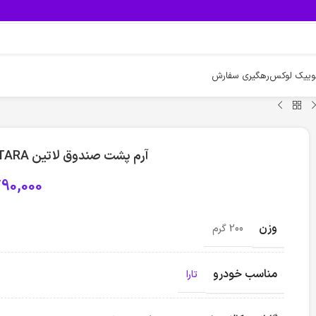
وییک لوکس
رهگیری سفارش
آرم پشت صندوق لاتین TARA فروش عمده – بسته 10 عددی
90,000
وزن
200 گرم
مناسب خودرو
تارا