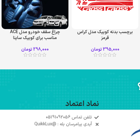
برچسب بدنه کوییک مدل کراس
چراغ سقف خودرو مدل ACE
قرمز
مناسب برای کوییک ساینا
395,000
تومان
298,000
تومان
نماد اعتماد
تلفن تماس 05191092056
آیدی پیامرسان بله : @QuikkLux