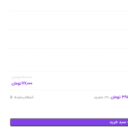
110,000
تومان
77,000
تومان
385
تومان
انتخاب‌شده:
5
30% تخفیف
 سبد خرید