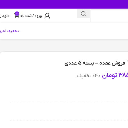
0
ورود / ثبت نام
0
تومان
تخفیف امرو
385
تومان
30% تخفیف