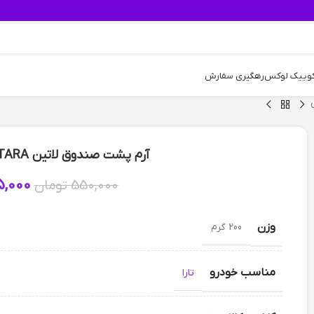
کوییک لوکس
رهگیری سفارش
آرم پشت صندوق لاتین TARA فروش عمده – بسته 5 عددی
,000
550,000
تومان
وزن
200 گرم
مناسب خودرو
تارا