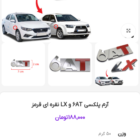
بزرگنمایی تصویر
آرم پلکسی 6AT و LX نقره ای قرمز
188,000
تومان
وزن
50 گرم