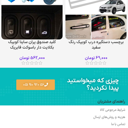
برچسب دستگیره درب کوییک رنگ
کلید صندوق پران ساینا کوییک
سفید
بکلایت دار باسوکت فابریک
69,000
تومان
562,000
تومان
چیزی که میخواستید
56 920 910 051
پیدا نکردید؟
راهنمای مشتریان
شرایط مرجوعی کالا
هزینه و روش‌های ارسال
تماس با ما