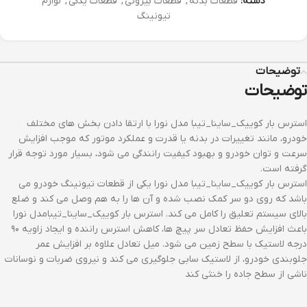
دسته:
قطعات بدنه
,
قطعات بیرونی
,
قطعات یدکی
,
لوازم
تیونینگ
توضیحات
توضیحات
استرس بار کوییک_ساینا_تیبا مدل نورا با ارتقا دادن بخش های مختلف
خودرو، مانند تغییرات در بدنه یا قدرت و عملکرد موتور که موجب افزایش
سرعت و توان خودرو و بهبود کیفیت رانندگی می شود، بسیار مورد توجه قرار
گرفته است.
استرس بار کوییک_ساینا_تیبا مدل نورا یکی از قطعات تیونینگ خودرو می
باشد که روی دو سر کمک نصب شده و آن ها را به هم وصل می کند و ضلع
بالای سیستم تعلیق را کامل می کند. استرس بار کوییک_ساینا_تیبامدل نورا
باعث افزایش حفظ تعادل سر پیچ ها، کاهش استرس راننده و ایجاد زاویه ۹۰
درجه لاستیک با سطح زمین می شود. میل تعادل علاوه بر افزایش عمر
جلوبندی خودرو، از لاستیک سابی جلوگیری می کند و نیروی ضربات و نوسانات
ناشی از سطح جاده را خنثی کند