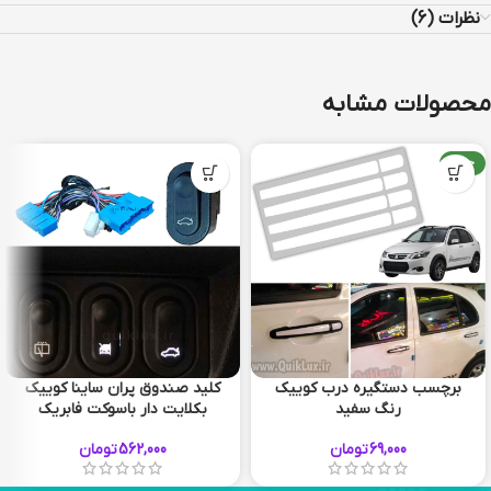
نظرات (6)
محصولات مشابه
جدید
برچسب دستگیره درب کوییک
کلید صندوق پران ساینا کوییک
رنگ سفید
بکلایت دار باسوکت فابریک
69,000
تومان
562,000
تومان