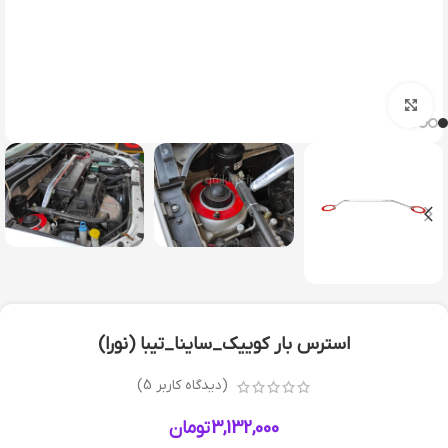
بزرگنمایی تصویر
استرس بار کوییک_ساینا_تیبا (نورا)
(دیدگاه کاربر
5
)
3,132,000
تومان