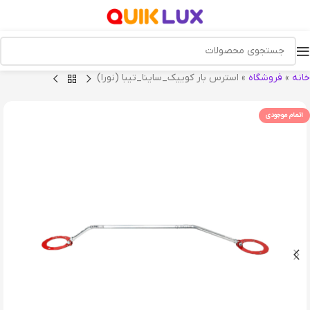
خانه
»
فروشگاه
»
استرس بار کوییک_ساینا_تیبا (نورا)
اتمام موجودی