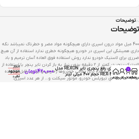
توضیحات
توضیحات
400 میل مواد درون اسپری دارای هیچگونه مواد مضر و خطرناک نمیباشد نگه
داری همیشگی این اسپری در خودرو هیچگونه خطری ندارد استفاده از آن هیچ
ضرری برای لاستیک خودرو ندارد روش استفاده فوق العاده آسان ترمیم و باد
در
لاستیک پنچر در کمتر از ۲ دقیقه بدون نیاز به باز کردن تایر پنچر یا استفاده از
انبار
اسپری رفع پنچری تایر REXON مدل
0
420,000
تومان
موجود
جک خودرو قابل استفاده برای تمامی خودروها (خارجی و ایرانی) قابل استفاده
REX-4030 حجم 400 میلی لیتر
نمی
روشگاه
سبد خرید
خانه
حساب کاربری من
برای لاستیک های تیوپلس خودرو، موتور سیکلت و… از هر عدد اسپری،
باشد
میتوان فقط برای یکبار استفاده کرد
نظرات (0)
محصولات مشابه