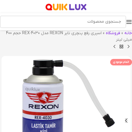
خانه
»
فروشگاه
»
اسپری رفع پنچری تایر REXON مدل REX-4030 حجم 400
میلی لیتر
اتمام موجودی