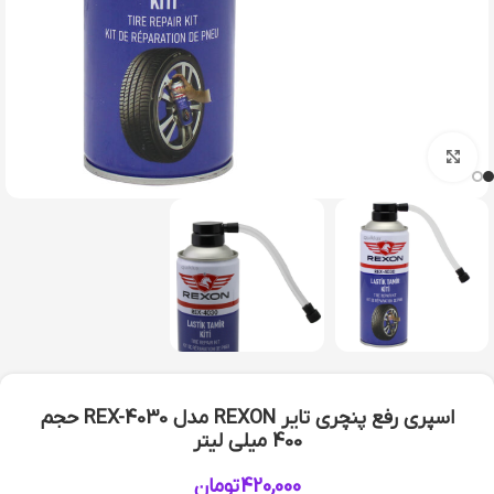
بزرگنمایی تصویر
اسپری رفع پنچری تایر REXON مدل REX-4030 حجم
400 میلی لیتر
420,000
تومان