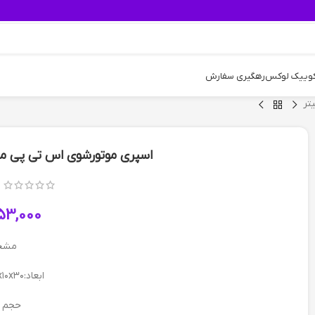
کوییک لوکس
رهگیری سفارش
اسپری موتورشوی اس تی پی مدل Engine حجم 650 میل
53,000
مشخ
ابعاد:۱۰x۱۰x۳۰ سانتی‌متر
حجم 650ml