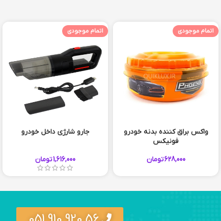
اتمام موجودی
اتمام موجودی
واکس براق کننده بدنه خودرو
جارو شارژی داخل خودرو
فونیکس
628,000
تومان
1,616,000
تومان
56 920 910 051