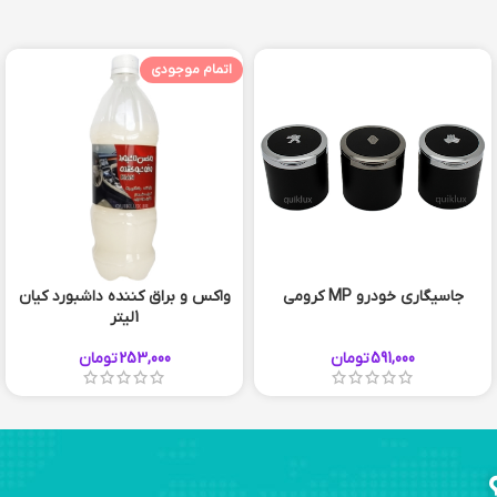
اتمام موجودی
جاسیگاری خودرو MP کرومی
واکس و براق کننده داشبورد کیان
1لیتر
591,000
تومان
253,000
تومان