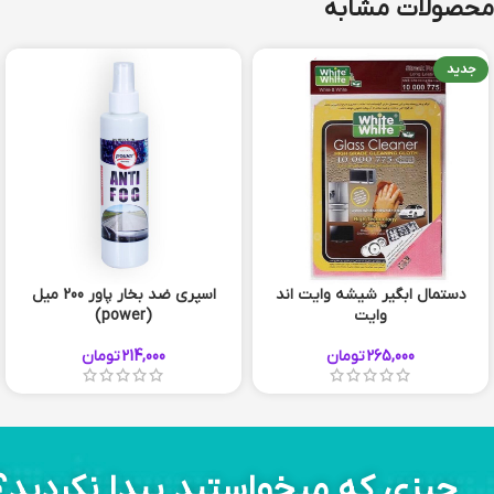
محصولات مشابه
جدید
دستمال ابگیر شیشه وایت اند
اسپری ضد بخار پاور 200 میل
وایت
(power)
265,000
تومان
214,000
تومان
چیزی که میخواستید پیدا نکردید؟