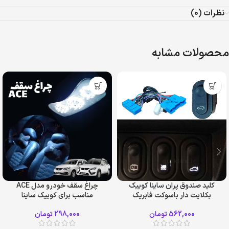
نظرات (0)
محصولات مشابه
کلید صندوق پران ساینا کوییک
چراغ سقف خودرو مدل ACE
بکلایت دار باسوکت فابریک
مناسب برای کوییک ساینا
562,000
تومان
298,000
تومان