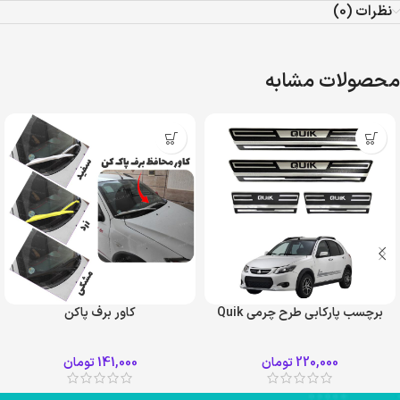
نظرات (0)
محصولات مشابه
برچسب پارکابی طرح چرمی Quik
کاور برف پاکن
زرد
سفید
220,000
تومان
141,000
تومان