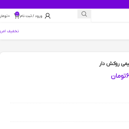
0
ورود / ثبت نام
0
تومان
تخفیف امرو
می روکش دار
6
تومان