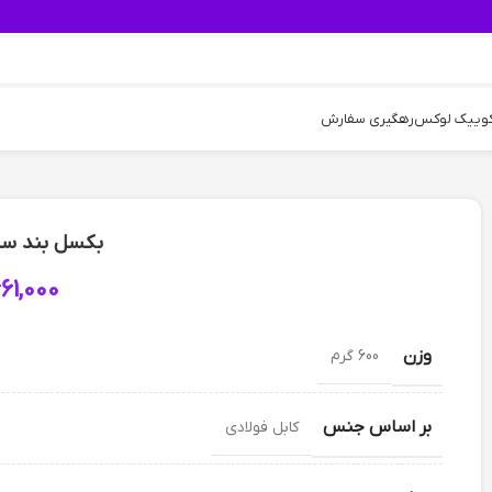
کوییک لوکس
رهگیری سفارش
بکسل بند سی
61,000
وزن
600 گرم
بر اساس جنس
کابل فولادی