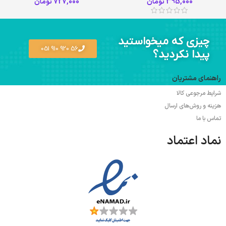
395,000
تومان
727,000
تومان
چیزی که میخواستید
56 920 910 051
پیدا نکردید؟
راهنمای مشتریان
شرایط مرجوعی کالا
هزینه و روش‌های ارسال
تماس با ما
نماد اعتماد