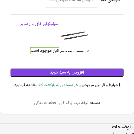
گارانتی کالا
گارانتی سلامت فیزیکی کالا
تيغه برف پاک کن سيليکوني کاور دار سایز
24/18
2,181,000
تومان
فقط 2 عدد در انبار موجود است
افزودن به سبد خرید
شرایط و قوانین مرجوعی را در
صفحه رویه بازگشت کالا
مطالعه فرمایید.
دسته:
تیغه برف پاک کن
,
قطعات یدکی
توضیحات