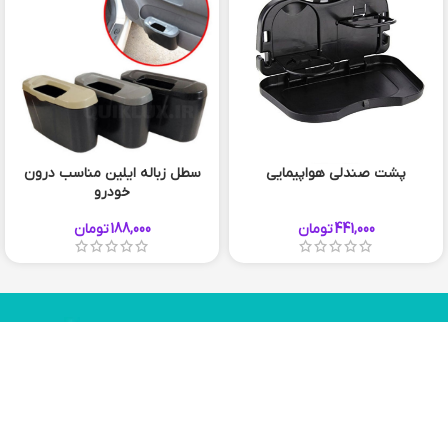
پشت صندلی هواپیمایی
سطل زباله ایلین مناسب درون
خودرو
طوسی
کرم
441,000
تومان
188,000
تومان
مشکی
چیزی که میخواستید پیدا نکردید؟