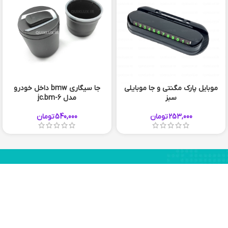
موبایل پارک مگنتی و جا موبایلی
جا سيگاري bmw داخل خودرو
سبز
مدل jc.bm-6
253,000
تومان
540,000
تومان
56 920 910 051