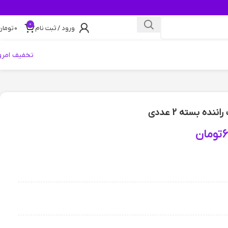
0
ورود / ثبت نام
0
تومان
تخفیف امرو
ده بسته 2 عددی
6
تومان