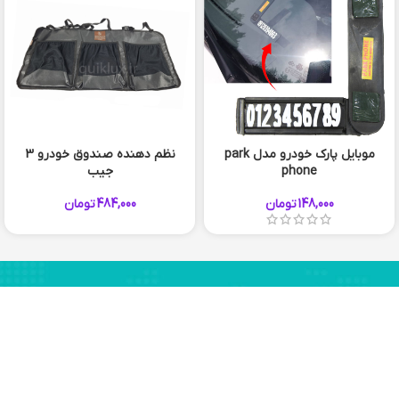
موبایل پارک خودرو مدل park
نظم دهنده صندوق خودرو 3
phone
جیب
148,000
تومان
484,000
تومان