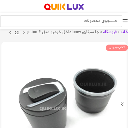
خانه
»
فروشگاه
»
جا سيگاري bmw داخل خودرو مدل jc.bm-6
اتمام موجودی