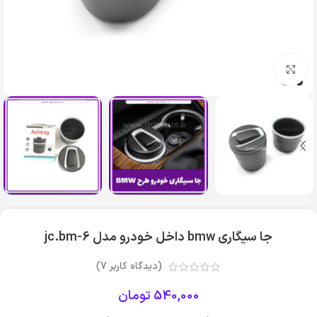
بزرگنمایی تصویر
جا سيگاري bmw داخل خودرو مدل jc.bm-6
(دیدگاه کاربر
7
)
540,000
تومان