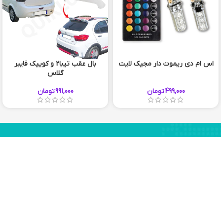
اس ام دی ریموت دار مجیک لایت
بال عقب تیبا2 و کوییک فایبر
گلاس
سفید
499,000
تومان
991,000
تومان
مشکی مات
56 920 910 051