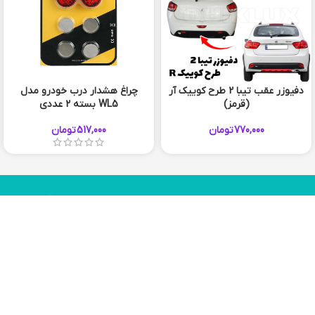
دفیوزر عقب تیبا 2 طرح کوییک آر
چراغ هشدار درب خودرو مدل
(قرمز)
WL5 بسته 2 عددی
770,000
تومان
517,000
تومان
چیزی که میخواستید پیدا نکردید؟