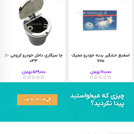
اسفنج خشگیر بدنه خودرو مجیک
جا سیگاری داخل خودرو کرومی jc-
033
10×7
70,000
تومان
529,000
تومان
چیزی که میخواستید
56 920 910 051
پیدا نکردید؟