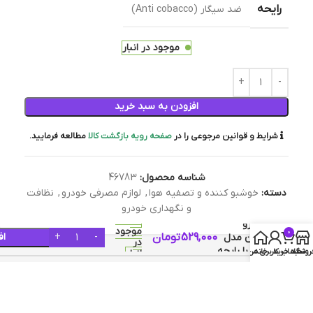
رایحه
ضد سیگار (Anti cobacco)
موجود در انبار
افزودن به سبد خرید
شرایط و قوانین مرجوعی را در
صفحه رویه بازگشت کالا
مطالعه فرمایید.
شناسه محصول:
46783
دسته:
خوشبو کننده و تصفیه هوا
,
لوازم مصرفی خودرو
,
نظافت
خوشبو
و نگهداری خودرو
کننده
خودرو
موجود
0
529,000
تومان
اف
آرئون مدل
در
Ken با رایحه
روشگاه
سبد خرید
خانه
حساب کاربری من
انبار
Anti
توضیحات
Tobacco
توضیحات