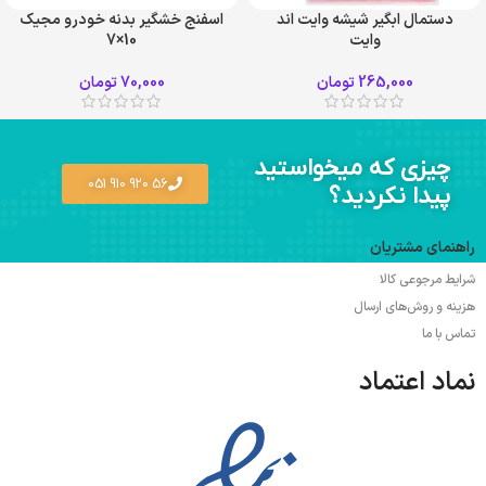
دستمال ابگیر شیشه وایت اند
اسفنج خشگیر بدنه خودرو مجیک
وایت
10×7
265,000
تومان
70,000
تومان
چیزی که میخواستید
56 920 910 051
پیدا نکردید؟
راهنمای مشتریان
شرایط مرجوعی کالا
هزینه و روش‌های ارسال
تماس با ما
نماد اعتماد