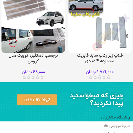
فلاپ زیر رکاب ساینا فابریک
برچسب دستگیره کوییک مدل
مجموعه 4 عددی
کرومی
1,721,000
تومان
69,000
تومان
چیزی که میخواستید
56 920 910 051
پیدا نکردید؟
راهنمای مشتریان
شرایط مرجوعی کالا