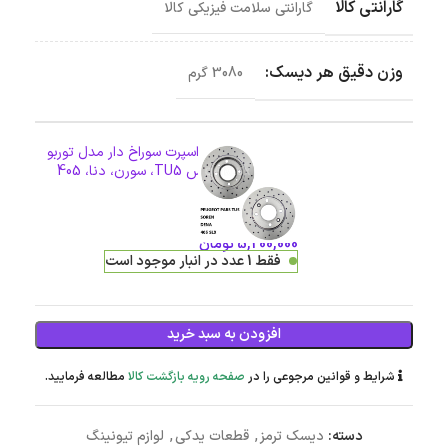
گارانتی کالا
گارانتی سلامت فیزیکی کالا
وزن دقیق هر دیسک:
3080 گرم
دیسک ترمز PFC اسپرت سوراخ دار مدل توربو
چرخ عقب پژو پارس TU5، سورن، دنا، 405
SLX
5,200,000
تومان
فقط 1 عدد در انبار موجود است
افزودن به سبد خرید
شرایط و قوانین مرجوعی را در
صفحه رویه بازگشت کالا
مطالعه فرمایید.
دسته:
دیسک ترمز
,
قطعات یدکی
,
لوازم تیونینگ