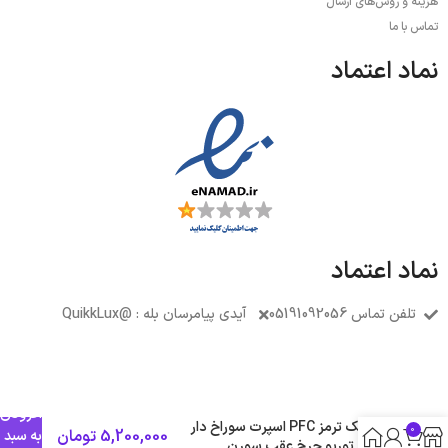
هزینه و روش‌های ارسال
تماس با ما
نماد اعتماد
نماد اعتماد
تلفن تماس 05191092056
آیدی پیامرسان بله : @QuikkLux
افزودن
دیسک ترمز PFC اسپرت سوراخ دار
0
5,200,000
تومان
به سبد
مدل توربو چرخ عقب سورن