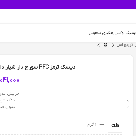
کوییک لوکس
رهگیری سفارش
دیسک ترمز PFC سوراخ دار شیار دار چرخ جلو پژو 405 – مدل توربو اس
041,000
افزایش قدر
خنک شون
بدون صد
وزن
13000 گرم