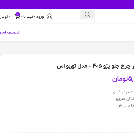
0
ورود / ثبت نام
0
تومان
تخفیف امرو
5,
تومان
ت ترمز گیری
دگی سریع
ا و لرزش