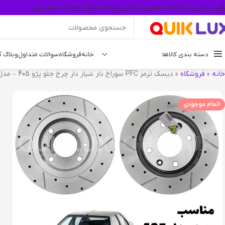
گیری سفارش
دریافت کد رهگیری سفارش
سوالات متداول
درخواست پشتیبانی
دسته بندی کالاها
خانه
فروشگاه
سوالات متداول
وبلاگ 
خانه
»
فروشگاه
»
دیسک ترمز PFC سوراخ دار شیار دار چرخ جلو پژو 405 – مدل توربو اس
اتمام موجودی