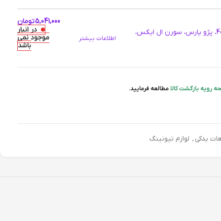
5,041,000
تومان
در انبار
دیسک ترمز PFC سوراخ دار شیار دار چرخ جلو پژو 405، پژو پارس، سورن ال ایکس،
موجود نمی
اطلاعات بیشتر
باشد
ه رویه بازگشت کالا
مطالعه فرمایید.
ات یدکی
,
لوازم تیونینگ