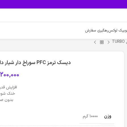
وییک لوکس
رهگیری سفارش
دیسک ترمز PFC سوراخ دار شیار دار چرخ عقب پژو 207 – مدل TURBO
200,000
افزایش قدر
خنک شون
بدون صد
وزن
10000 گرم