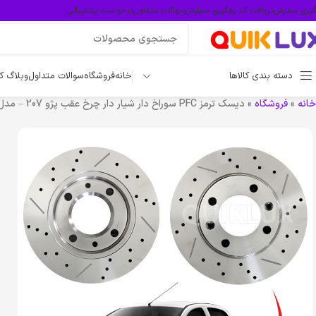
گیری سفارش
دریافت کد رهگیری سفارش
سوالات متداول
درخواست پشتیبانی
دسته بندی کالاها
خانه
فروشگاه
سوالات متداول
وبلاگ ک
خانه
»
فروشگاه
»
دیسک ترمز PFC سوراخ دار شیار دار چرخ عقب پژو 207 – مدل TURBO