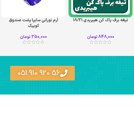
تيغه برف پاک کن هیبریدی 18/21
آرم نورانی سایپا پشت صندوق
کوییک
848,000
تومان
350,000
تومان
56 920 910 051