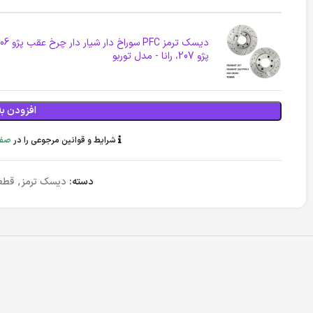
پژو 207، رانا - مدل توربو
افزودن به
شرایط و قوانین مرجوعی را در
صفح
دسته:
دیسک ترمز
,
قطع