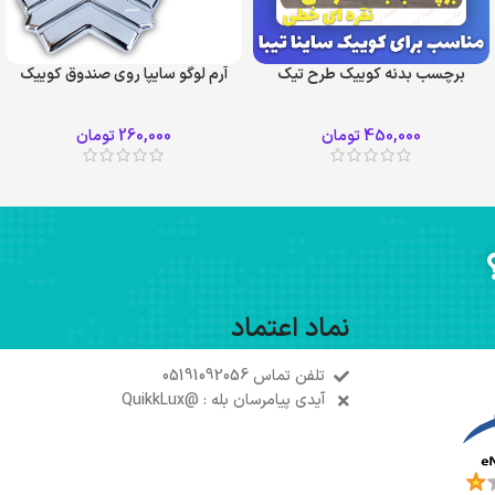
برچسب بدنه کوییک طرح تیک
آرم لوگو سایپا روی صندوق کوییک
450,000
تومان
260,000
تومان
نماد اعتماد
تلفن تماس 05191092056
آیدی پیامرسان بله : @QuikkLux