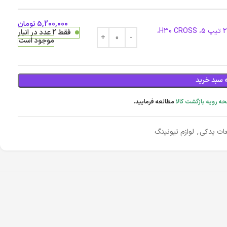
5,200,000
تومان
دیسک ترمز PFC سوراخ دار شیار دار چرخ عقب پژو 206 تیپ 5، H30 CROSS،
فقط 2 عدد در انبار
موجود است
 سبد خرید
ه رویه بازگشت کالا
مطالعه فرمایید.
ات یدکی
,
لوازم تیونینگ