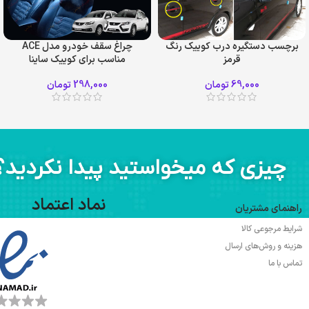
برچسب دستگیره درب کوییک رنگ
چراغ سقف خودرو مدل ACE
قرمز
مناسب برای کوییک ساینا
69,000
تومان
298,000
تومان
چیزی که میخواستید پیدا نکردید؟
نماد اعتماد
راهنمای مشتریان
شرایط مرجوعی کالا
هزینه و روش‌های ارسال
تماس با ما