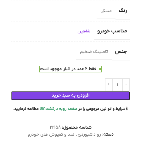
رنگ
مشکی
مناسب خودرو
شاهین
جنس
تافتینگ ضخیم
فقط 2 عدد در انبار موجود است
افزودن به سبد خرید
شرایط و قوانین مرجوعی را در
صفحه رویه بازگشت کالا
مطالعه فرمایید.
شناسه محصول:
22158
دسته:
رو داشبوردی
,
نمد و کفپوش های خودرو