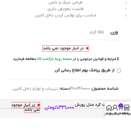
طراحی شیک و خاص
قابلیت تعویض باتری
مناسب برای لوکس کردن داخل کابین
وزن
155 گرم
در انبار موجود نمی باشد
شرایط و قوانین مرجوعی را در
صفحه رویه بازگشت کالا
مطالعه فرمایید.
از طریق پیامک بهم اطلاع رسانی کن
شناسه محصول:
4606480000
دسته:
تزیینات و لوازم داخل کابین
ساعت گرد مدل پورش
در انبار موجود
0
1,331,000
تومان
نمی باشد
قرمز
توضیحات
روشگاه
سبد خرید
خانه
حساب کاربری من
توضیحات