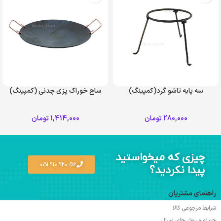
سه پایه تاشو گرد(کمپینگ)
ساج خوراک پزی چدنی (کمپینگ)
280,000
تومان
1,414,000
تومان
چیزی که میخواستید
56 920 910 051
پیدا نکردید؟
راهنمای مشتریان
شرایط مرجوعی کالا
هزینه و روش‌های ارسال