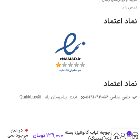
تماس با ما
نماد اعتماد
نماد اعتماد
تلفن تماس 05191092056
آیدی پیامرسان بله : @QuikkLux
در انبار
سیخ جوجه کباب گالوانیزه بسته
0
139,000
تومان
موجود نمی
6 عددی(کمپینگ)