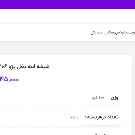
وییک لوکس
رهگیری سفارش
شیشه اینه بغل پژو 206 ساده reffilex (شاگرد)
45,000
وزن
100 گرم
تعداد درهربسته :
1عدد