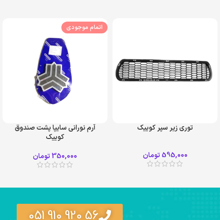
اتمام موجودی
توری زیر سپر کوییک
آرم نورانی سایپا پشت صندوق
کوییک
595,000
تومان
350,000
تومان
56 920 910 051