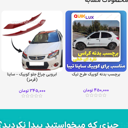
محصولات مشابه
برچسب بدنه کوییک طرح تیک
ابرویی چراغ جلو کوییک – ساینا
(قرمز)
450,000
تومان
345,000
تومان
چیزی که میخواستید پیدا نکردید؟