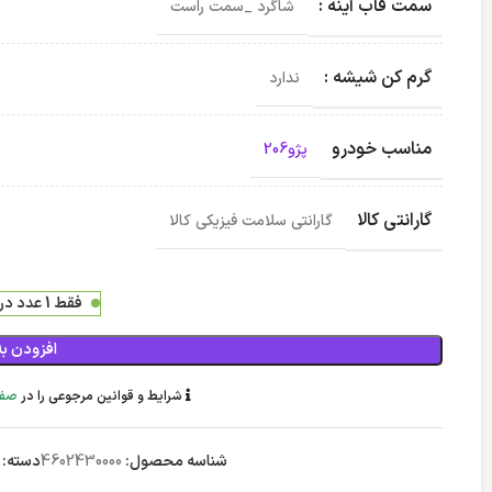
سمت قاب آینه :
شاگرد _سمت راست
گرم کن شیشه :
ندارد
مناسب خودرو
پژو206
گارانتی کالا
گارانتی سلامت فیزیکی کالا
فقط 1 عدد در انبار موجود است
افزودن به
شرایط و قوانین مرجوعی را در
صفح
شناسه محصول:
4602430000
دسته: