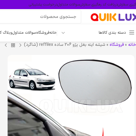
گیری سفارش
دریافت کد رهگیری سفارش
سوالات متداول
درخواست پشتیبانی
دسته بندی کالاها
خانه
فروشگاه
سوالات متداول
وبلاگ ک
خانه
»
فروشگاه
»
شیشه اینه بغل پژو 206 ساده reffilex (شاگرد)