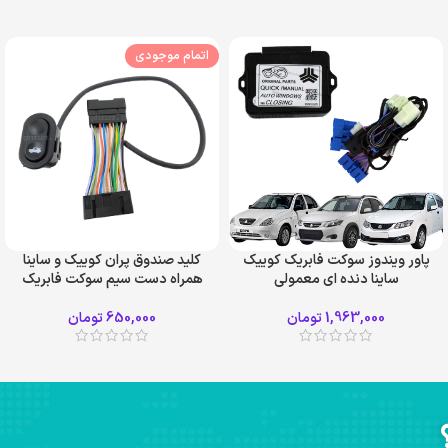
اتمام موجودی
پاور ویندوز سوکت فابریک کوییک
کلید صندوق پران کوییک و ساینا
ساینا دنده ای معمولی
همراه دست سیم سوکت فابریک
1,963,000
تومان
650,000
تومان