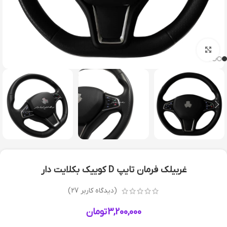
بزرگنمایی تصویر
غربیلک فرمان تایپ D کوییک بکلایت دار
(دیدگاه کاربر
27
)
3,200,000
تومان