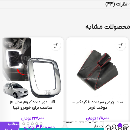
نظرات (44)
محصولات مشابه
ست چرمی سردنده با گردگیر –
قاب دور دنده کروم مدل js
دوخت قرمز
مناسب برای خودرو تیبا
نقره ای براق
278,000
تومان
227,000
تومان
غربیلک فرمان تایپ D کوییک
انتخاب
0
بکلایت دار
3,200,000
تومان