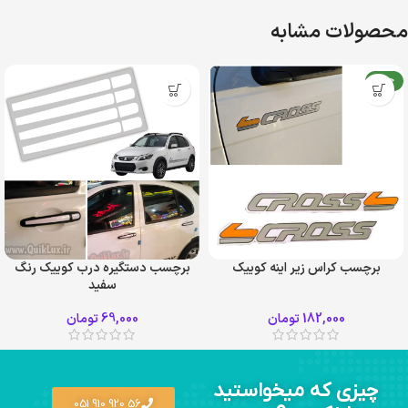
محصولات مشابه
جدید
برچسب کراس زیر اینه کوییک
برچسب دستگیره درب کوییک رنگ
سفید
182,000
تومان
69,000
تومان
چیزی که میخواستید
56 920 910 051