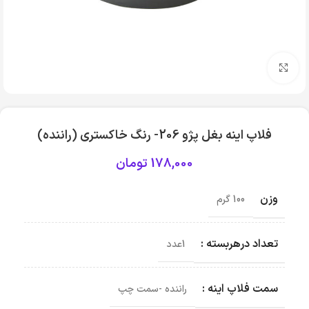
بزرگنمایی تصویر
فلاپ اینه بغل پژو 206- رنگ خاکستری (راننده)
178,000
تومان
وزن
100 گرم
تعداد درهربسته :
1عدد
سمت فلاپ اینه :
راننده -سمت چپ