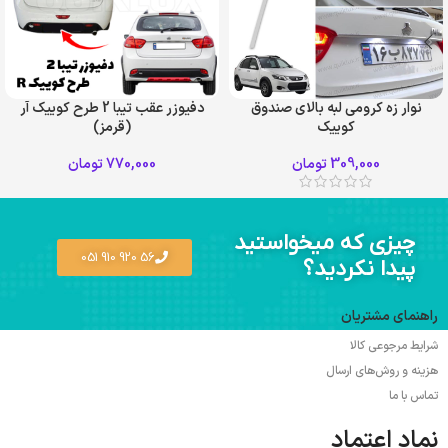
نوار زه کرومی لبه بالای صندوق
دفیوزر عقب تیبا 2 طرح کوییک آر
کوییک
(قرمز)
309,000
تومان
770,000
تومان
چیزی که میخواستید
56 920 910 051
پیدا نکردید؟
راهنمای مشتریان
شرایط مرجوعی کالا
هزینه و روش‌های ارسال
تماس با ما
نماد اعتماد