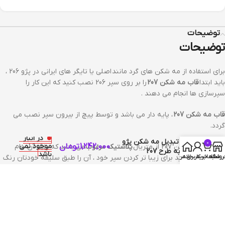
توضیحات
توضیحات
برای استفاده از مه شکن های گرد مانند اصلی یا تایگر های ایرانی در پژو 206 ،
باید ابتدا
قاب مه شکن 207
را بر روی سپر 206 نصب کنید که این کار را
سپرسازی ها انجام می دهند .
قاب مه شکن 207
، پایه دار می باشد و توسط پیچ از بیرون سپر نصب می
گردد.
در انبار
قاب تبدیل مه شکن پژو
0
1,242,000
تومان
موجود نمی
فاب دور مه شکن 207 از متریال
پلاستیک مرغوب
می باشد که رنگ آن خام
206 به طرح 207
باشد
روشگاه
سبد خرید
خانه
حساب کاربری من
است و می توانید برای زیبا تر کردن سپر خود ، آن را طبق سلیقه خودتان رنگ
کنید .
نظرات (0)