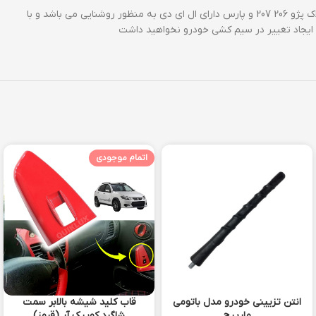
یکی از قطعات سیستم روشنایی خودرو لامپ پلاک می باشدف این قطعه وظیفه روشن کردن سطحی که پلاک خودرو نصب شده است را بر عهده دارد. لامپ پلاک پژو 206 207 و پارس دارای ال ای دی به منظور روشنایی می باشد و با
 ایجاد تغییر در سیم کشی خودرو نخواهید داشت
اتمام موجودی
انتن تزیینی خودرو مدل باتومی
قاب کلید شیشه بالابر سمت
مارپیچ
شاگرد کوییک آر (قرمز)