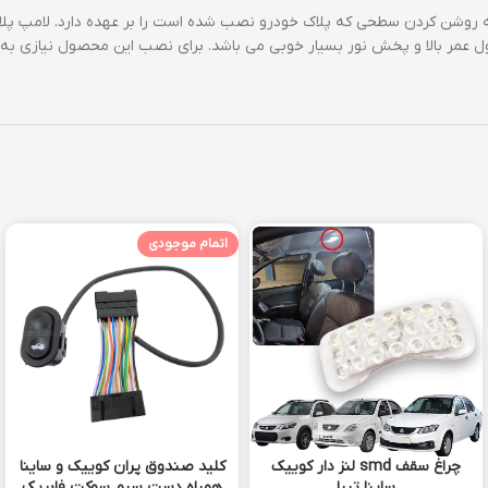
ل عمر بالا و پخش نور بسیار خوبی می باشد. برای نصب این محصول نیازی به
اتمام موجودی
چراغ سقف smd لنز دار کوییک
کلید صندوق پران کوییک و ساینا
ساینا تیبا
همراه دست سیم سوکت فابریک