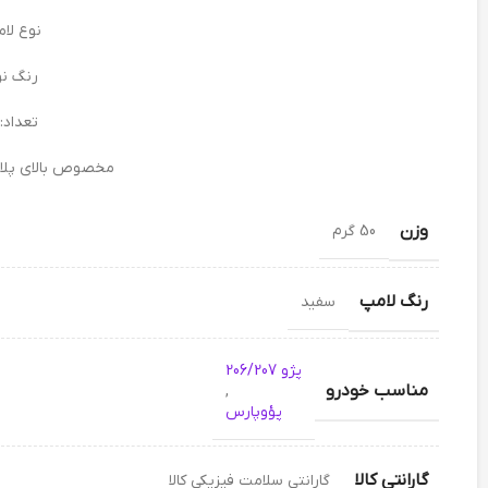
نوع لامپ
رنگ نو
تعداد:
مخصوص بالای پلاک
وزن
50 گرم
رنگ لامپ
سفید
پژو 206/207
مناسب خودرو
,
پؤوپارس
گارانتی کالا
گارانتی سلامت فیزیکی کالا