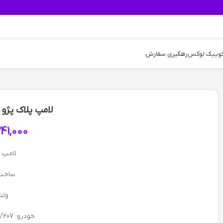
کوییک لوکس
رهگیری سفارش
لامپ پلاک پژو 206 207 و پارس
41,000
لامپ ر
ساخت:
ولتاژ
خودرو: 206/207/دنا/پارس