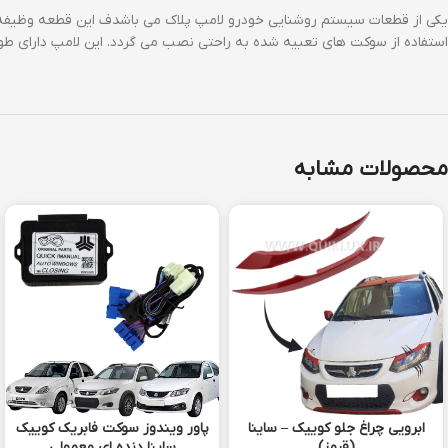
استفاده از سوکت های تعبیه شده به راحتی نصب می گردد. این لامپ دارای طو
محصولات مشابه
ابرویی چراغ جلو کوییک – ساینا
پاور ویندوز سوکت فابریک کوییک
(قرمز)
ساینا دنده ای معمولی