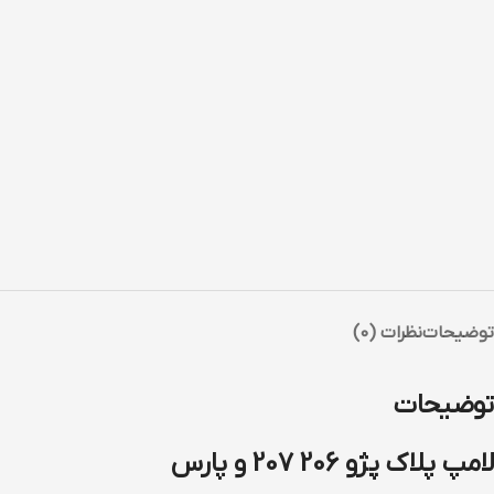
توضیحات
نظرات (0)
توضیحات
لامپ پلاک پژو 206 207 و پارس