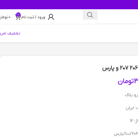
0
ورود / ثبت نام
0
تومان
تخفیف امرو
3
تومان
و پلاک
 ایران
: 12