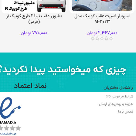
اسپویلر اسپرت عقب کوییک مدل
دفیوزر عقب تیبا 2 طرح کوییک آر
M-2023
(قرمز)
سفید
قرمز
2,467,000
تومان
770,000
تومان
مشکی
چیزی که میخواستید پیدا نکردید؟
نماد اعتماد
راهنمای مشتریان
شرایط مرجوعی کالا
هزینه و روش‌های ارسال
تماس با ما