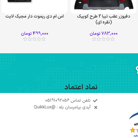
دفیوزر عقب تیبا 2 طرح کوییک
اس ام دی ریموت دار مجیک لایت
(نقره ای)
783,000
تومان
499,000
تومان
نماد اعتماد
تلفن تماس 05191092056
آیدی پیامرسان بله : @QuikkLux