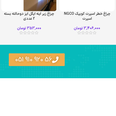
چراغ خطر اسپرت کوییک NGCO
چراغ زیر اینه ایگل ایز دوحالته بسته
اسپرت
2 عددی
3,406,000
تومان
353,000
تومان
56 920 910 051