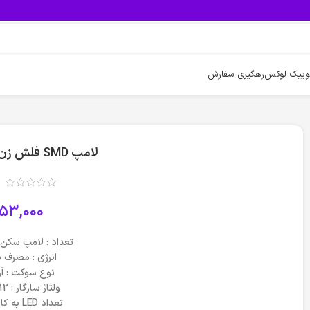
وییک لوکس
رهگیری سفارش
لامپ SMD فلش زن سفید بسته 2 عددی
53,000
تعداد : لامپ سکن ژله 
انرژی : مصرف ب
نوع سوکت : آر
ولتاژ سازگار : 12 ولت انواع خودرو
تعداد LED به کار رفته :15 عددLDE