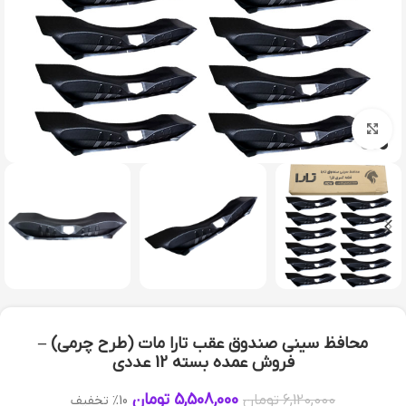
بزرگنمایی تصویر
محافظ سینی صندوق عقب تارا مات (طرح چرمی) –
فروش عمده بسته 12 عددی
5,508,000
تومان
6,120,000
تومان
10% تخفیف