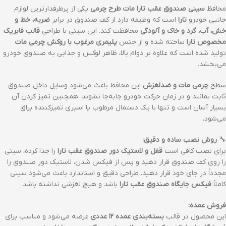
محافظ
سینی صندوق عقب تارا مات طرح چرمی
یکی از پرطرفدارترین لوازم
جانبی خودرو
تارا
است که وظیفه دارد از کف صندوق در برابر
ضربه، خط و
خش، آب، گرد و خاک و آلودگی
محافظت کند. این سینی با طراحی
قالب فابریک
مخصوص تارا
ساخته شده و از جنس
پلیمری مرغوب با روکش چرمی مات
تولید شده است که علاوه بر دوام بالا، ظاهر لوکس و جذابی به صندوق خودرو
می‌بخشد.
سطح
چرمی مات و ضدلغزش
این محافظ باعث می‌شود وسایل داخل صندوق
ثابت بمانند و در زمان حرکت خودرو جابه‌جا نشوند. همچنین تمیز کردن آن
بسیار آسان است و تنها با یک دستمال مرطوب یا اسپری تمیزکننده براق
می‌شود.
🔧
روش نصب ساده و دقیق:
برای نصب کافی است
قفل و لاستیک دور صندوق عقب تارا
را جدا کرده، سینی
را روی کف صندوق قرار دهید و پس از فیکس شدن، لاستیک دور صندوق را
مجدداً در جای خود قرار دهید. طراحی دقیق و استاندارد باعث می‌شود سینی
کاملاً
فیکس جایگاه صندوق عقب تارا
باشد و هیچ لغزشی نداشته باشد.
فروش عمده:
این محصول در قالب
بسته‌بندی عمده ۱۲ عددی
عرضه می‌شود و مناسب برای