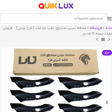
خانه
»
فروشگاه
»
محافظ سینی صندوق عقب تارا مات (طرح چرمی) – فروش
عمده بسته 12 عددی
حراج