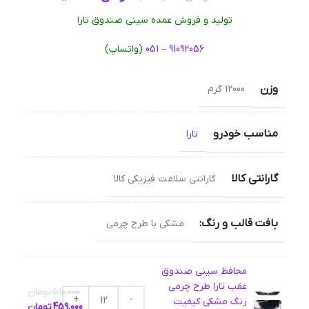
تولید و فروش عمده سینی صندوق تارا
91092056 – 051
(واتساپ)
وزن
12000 گرم
مناسب خودرو
تارا
گارانتی کالا
گارانتی سلامت فیزیکی کالا
بافت قالب و رنگ:
مشکی با طرح چرمی
محافظ سینی صندوق
عقب تارا طرح چرمی
510,000
تومان
رنگ مشکی کیفیت
459,000
تومان