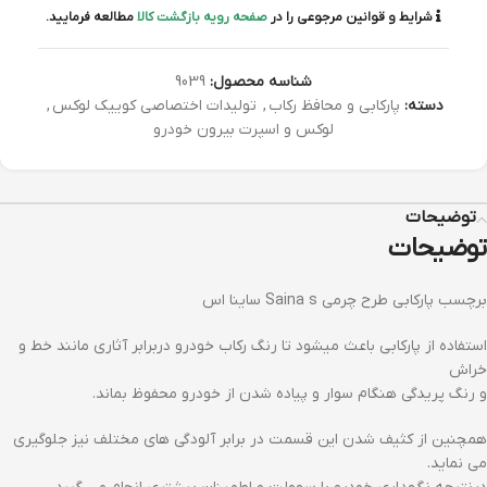
شرایط و قوانین مرجوعی را در
صفحه رویه بازگشت کالا
مطالعه فرمایید.
شناسه محصول:
9039
دسته:
پارکابی و محافظ رکاب
,
تولیدات اختصاصی کوییک لوکس
,
لوکس و اسپرت بیرون خودرو
توضیحات
توضیحات
برچسب پارکابی طرح چرمی Saina s ساینا اس
استفاده از پارکابی باعث میشود تا رنگ رکاب خودرو دربرابر آثاری مانند خط و
خراش
و رنگ پریدگی هنگام سوار و پیاده شدن از خودرو محفوظ بماند.
همچنین از کثیف شدن این قسمت در برابر آلودگی های مختلف نیز جلوگیری
می نماید.