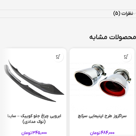
نظرات (5)
محصولات مشابه
سراگزوز طرح اپتیمایی سرکج
ابرویی چراغ جلو کوییک – ساینا
(نوک مدادی)
برچسب
484,000
تومان
345,000
تومان
پارکابی طرح