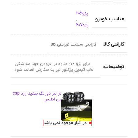
پژو206
مناسب خودرو
,
پژو207
گارانتی کالا
گارانتی سلامت فیزیکی کالا
برای پژو 206 علاوه بر افزودن خود مه شکن
توضیحات:
قاب تبدیل پژکتور نیز به سفارش اضافه شود
چراغ مه شکن چهار لنز دورنگ سفید-زرد csp
کوییک ساینا شاهین اطلس
اطلاعات بیشتر
6,240,000
تومان
در انبار موجود نمی باشد