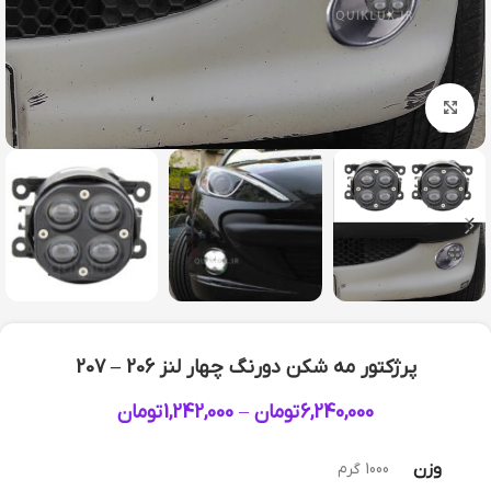
بزرگنمایی تصویر
پرژکتور مه شکن دورنگ چهار لنز 206 – 207
6,240,000
تومان
–
1,242,000
تومان
وزن
1000 گرم