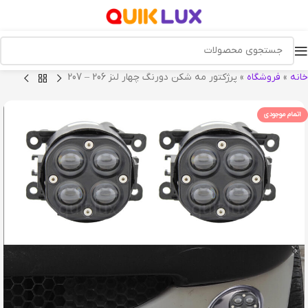
خانه
»
فروشگاه
»
پرژکتور مه شکن دورنگ چهار لنز 206 – 207
اتمام موجودی