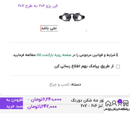
قاب تبدیل مه شکن پژو 206 به طرح 207
اطلاعات بیشتر
1,242,000
تومان
در انبار موجود نمی باشد
شرایط و قوانین مرجوعی را در
صفحه رویه بازگشت کالا
مطالعه فرمایید.
از طریق پیامک بهم اطلاع رسانی کن
دسته:
لامپ و چراغ
6,240,000
تومان
–
افزودن به
پرژکتور مه شکن دورنگ
0
چهار لنز 206 – 207
سبد خرید
1,242,000
تومان
توضیحات
روشگاه
سبد خرید
خانه
حساب کاربری من
توضیحات