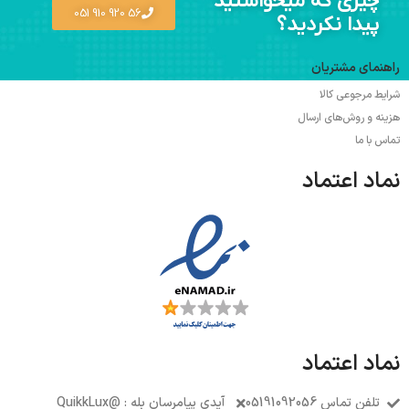
چیزی که میخواستید
56 920 910 051
پیدا نکردید؟
راهنمای مشتریان
شرایط مرجوعی کالا
هزینه و روش‌های ارسال
تماس با ما
نماد اعتماد
نماد اعتماد
تلفن تماس 05191092056
آیدی پیامرسان بله : @QuikkLux