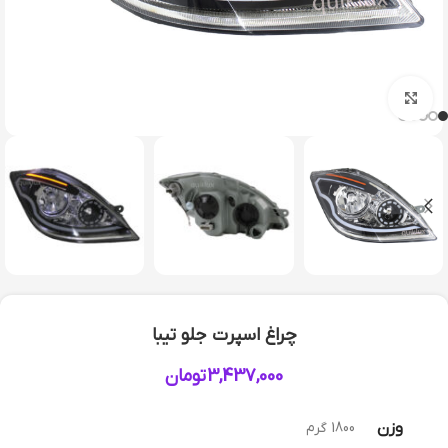
بزرگنمایی تصویر
چراغ اسپرت جلو تیبا
3,437,000
تومان
وزن
1800 گرم