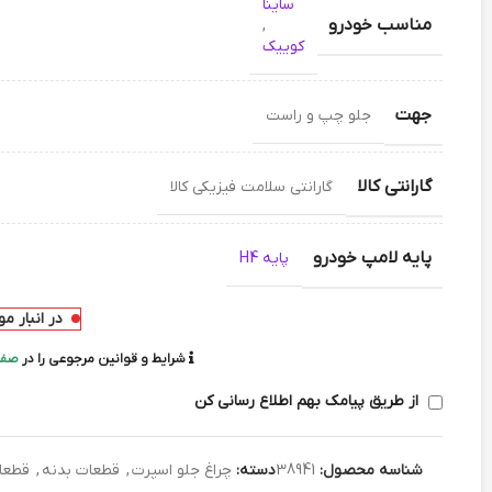
ساینا
مناسب خودرو
,
کوییک
جهت
جلو چپ و راست
گارانتی کالا
گارانتی سلامت فیزیکی کالا
پایه لامپ خودرو
پایه H4
در انبار م
شرایط و قوانین مرجوعی را در
صفح
از طریق پیامک بهم اطلاع رسانی کن
شناسه محصول:
38941
دسته:
چراغ جلو اسپرت
,
قطعات بدنه
,
قطعا