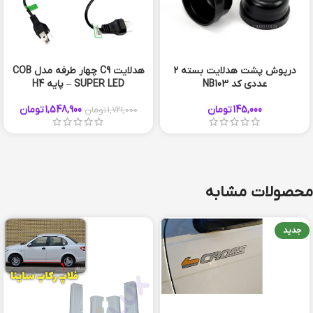
درپوش پشت هدلایت بسته 2
هدلایت C9 چهار طرفه مدل COB
عددی کد NB103
SUPER LED – پایه H4
145,000
تومان
1,548,900
تومان
1,721,000
تومان
محصولات مشابه
جدید