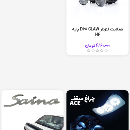
هدلایت لنزدار D68 CLAW پایه
H4
4,960,000
تومان