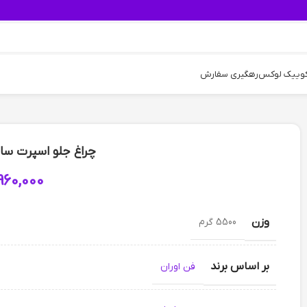
کوییک لوکس
رهگیری سفارش
چراغ جلو اسپرت سا
960,000
وزن
5500 گرم
بر اساس برند
فن اوران