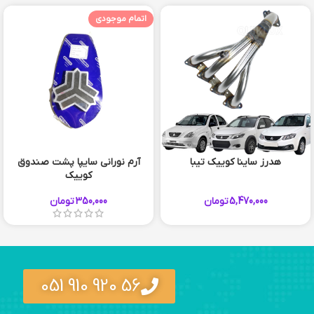
اتمام موجودی
هدرز ساینا کوییک تیبا
آرم نورانی سایپا پشت صندوق
کوییک
5,470,000
تومان
350,000
تومان
56 920 910 051