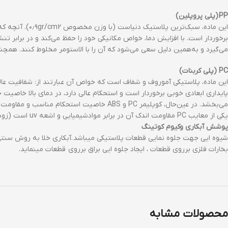
PP
(پلی پروپلین)
این ماده، سبک
برخوردار است. با افزایش دما، خواص مکانیکی خود را حفظ می‌کند و در برابر تنش
می‌گیرد و به‌همین دلیل سعی می‌شود که آن را با الاستومر مخلوط کنند. همچنی
PC (پلی کربنات)
می‌بخشد. در عین‌حال، کوپلیمر PC و ABS خاصیت استحکام مناسب و مقاومت حرارتی خوب PC و ضربه‌پذیری بالای ABS را به‌همراه دارد.
یکی از معایب PC مقاومت اندک آن در برابر موادشیمیایی و اشعه uv است (زود زرد می‌شود). همچنین این ماده تحت تاثیر قلیا و هیدروکربن‌های آروماتیک قرار می‌گیرد. PC اگر در معرض این حلال‌ها، تحت تنش قرار گیرد ترک می‌خورد.
پوشش آبکاری وکیوم کوتینگ
شیوه ایی جهت جلوه نمایی قطعات پلاستیکی میباشد .آبكاري خلا به روش سنتی بد
بخارات فلزی برروی قطعات ، ایجاد جلوه ایی براق برروی قطعات مینماید.
محصولات مشابه