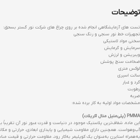
توضیحات
تست های آزمايشگاهي انجام شده بر روی چراغ های شرکت نور گستر بسحق:
تجهيزات خط نور سنجي و رنگ سنجي
سختي مواد لاستيكي
سرمایش و گرمایش
ویبریشن و لرزش
ضخامت سنج پوشش
لوکس متری
سالت اسپري
گرد و غبار
رطوبت
ضربه
مشخصات مواد اوليه به كار برده شده:
PMMA (پلی‌متیل متال اکریلات)
این ماده، شفاف‌ترین پلاستیک موجود در دنیاست و قدرت عبور نور آن تقریباً ب
آب‌و‌هواست. همچنین دارای مقاومت شیمیایی و پایداری ابعادی، حرارتی و مکانیک
به‌همراه استایرن به‌عنوان یک کوپلیمر به‌کار رود، مقاومت حرارتی و قیمت 