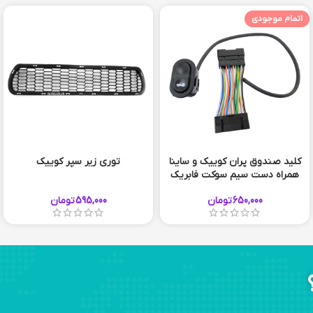
اتمام موجودی
کلید صندوق پران کوییک و ساینا
توری زیر سپر کوییک
همراه دست سیم سوکت فابریک
650,000
تومان
595,000
تومان