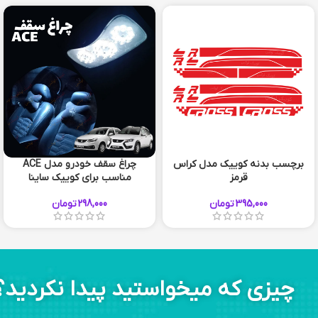
برچسب بدنه کوییک مدل کراس
چراغ سقف خودرو مدل ACE
قرمز
مناسب برای کوییک ساینا
395,000
تومان
298,000
تومان
چیزی که میخواستید پیدا نکردید؟