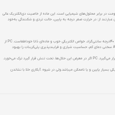
اومت در حرارت بالاتر و نیز مقاومت در برابر محلول‌های شیمیایی است. این ماده از خاصیت دی‌الکتریک عالی
ن عبارتند از: در حرارت صفر درجه به پایین، حالت تردی و شکنندگی به‌خود
این ماده، پلاستیکی آموروف و شفاف است که خواص آن عبارتند از: شفافیت عالی (عبور نور تا ۹۲درصد) مقاومت زیاد در برابر ضربه و مقاومت حرارتی تا منفی ۱۴۰درجه سانتی‌گراد، خواص الکتریکی خوب و ماده‌ای ذاتا خوداطفاست. PC از
پایداری ابعادی خوبی برخوردار است و استحکام عالی دارد، در دمای بالا خاصیت خود را حفظ می‌کند و گاهی جایگزین فلزات می‌شود. مخلوطی از پلی‌کربنات و ABS سختی دمای کم، حساسیت شیاری و فرایندپذیری پلی‌کربنات را بهبود
 بسیار پایین و یا ناممکن میباشد.ولی در شیوه .آبكاري خلا با نشاندن