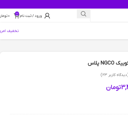
0
ورود / ثبت نام
0
تومان
تخفیف امرو
NGC پلاس
دیدگاه کاربر
23
)
3,
تومان