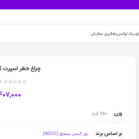
کوییک لوکس
رهگیری سفارش
چراغ خطر اسپرت کوییک O
(
407,000
وزن
850 گرم
بر اساس برند
نور گستر بسحق (NGCO)