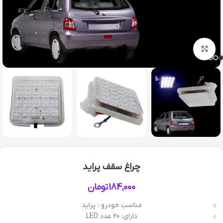
بزرگنمایی تصویر
چراغ سقف پراید
184,000
تومان
مناسب خودرو : پراید
دارای: 20 عدد LED