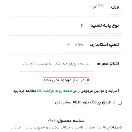
وزن
440 گرم
نوع پایه لامپ:
h1
لامپ استاندارد:
H1 – 55w
اقلام همراه:
یک عدد چراغ مه شکن جلو ساینا کوییک
در انبار موجود نمی باشد
شرایط و قوانین مرجوعی را در
صفحه رویه بازگشت کالا
مطالعه فرمایید.
از طریق پیامک بهم اطلاع رسانی کن
شناسه محصول:
6406
دسته:
چراغ مه شکن
,
لامپ و چراغ
,
لوکس و اسپرت بیرون خودرو