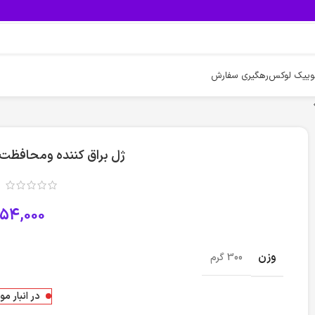
وییک لوکس
رهگیری سفارش
ژل براق کننده ومحافظت ک
54,000
وزن
300 گرم
در انبار م