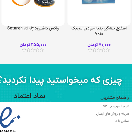
اسفنج خشگیر بدنه خودرو مجیک
واکس داشبورد ژله ای Setareh
10×7
70,000
تومان
255,000
تومان
چیزی که میخواستید پیدا نکردید؟
نماد اعتماد
راهنمای مشتریان
شرایط مرجوعی کالا
هزینه و روش‌های ارسال
تماس با ما