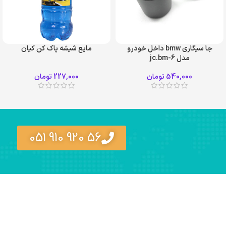
جا سيگاري bmw داخل خودرو
مایع شیشه پاک کن کیان
مدل jc.bm-6
540,000
تومان
227,000
تومان
56 920 910 051