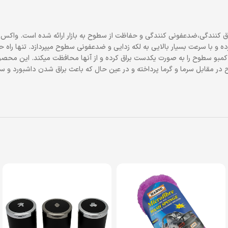
ده کمبو حجم 200 میلی لیتر با ویژگی های براق کنندگی،ضدعفونی کنندگی و حفاظت از سطوح به بازار ار
و با سرعت بسیار بالایی به لکه زدایی و ضدعفونی سطوح میپردازد. تنها راه ح
نده کمبو حجم 200 میلی لیتر میباشد. نانو ژل کمبو سطوح را به صورت یکدست براق کرده و از آنها م
اد نانو به حفاظت از سطوح در مقابل سرما و گرما پرداخته و در عین حال که باعث براق شدن