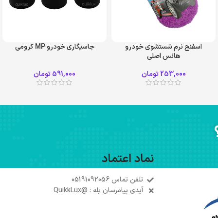
اسفنج نرم شستشوی خودرو
جاسیگاری خودرو MP کرومی
هانس اصلی
253,000
تومان
591,000
تومان
نماد اعتماد
تلفن تماس 05191092056
آیدی پیامرسان بله : @QuikkLux