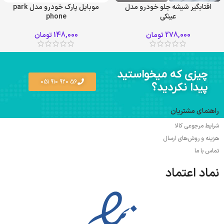
افتابگیر شیشه جلو خودرو مدل
موبایل پارک خودرو مدل park
عینکی
phone
278,000
تومان
148,000
تومان
چیزی که میخواستید
56 920 910 051
پیدا نکردید؟
راهنمای مشتریان
شرایط مرجوعی کالا
هزینه و روش‌های ارسال
تماس با ما
نماد اعتماد