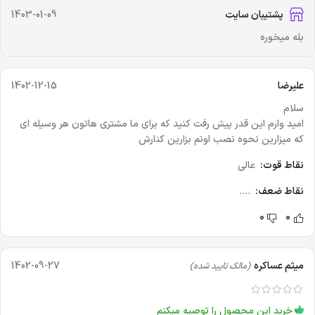
پشتیبان سایت
1403-01-09
بله میخوره
علیرضا
1402-12-15
سلام
امید وارم این قدر پیش رفت کنید که برای ما مشتری هاتون هر وسیله ای
که میزارین نحوه نصب اونم بزارین کنارش
نقاط قوت:
عالی
نقاط ضعف:
....
0
0
میثم عساکره
1402-09-27
(مالک تایید شده)
خرید این محصول را توصیه میکنم