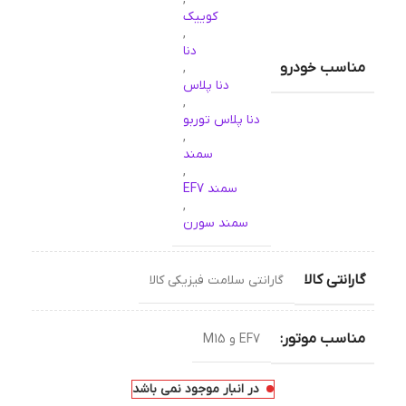
کوییک
,
دنا
مناسب خودرو
,
دنا پلاس
,
دنا پلاس توربو
,
سمند
,
سمند EF7
,
سمند سورن
گارانتی کالا
گارانتی سلامت فیزیکی کالا
مناسب موتور:
EF7 و M15
در انبار موجود نمی باشد