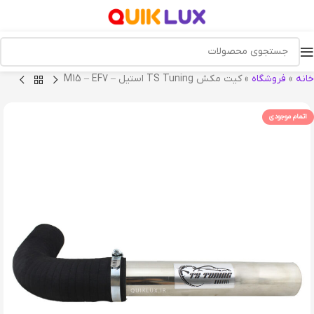
خانه
»
فروشگاه
»
کیت مکش TS Tuning استیل – M15 – EF7
اتمام موجودی