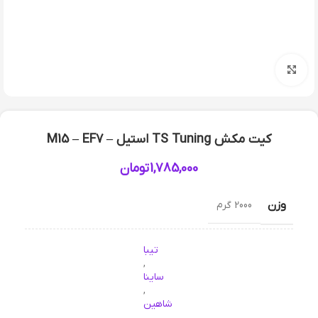
بزرگنمایی تصویر
کیت مکش TS Tuning استیل – M15 – EF7
1,785,000
تومان
وزن
2000 گرم
تیبا
,
ساینا
,
شاهین
,