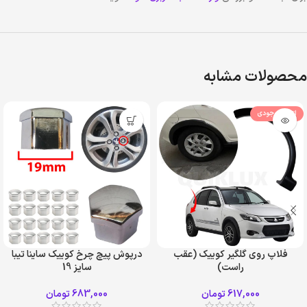
محصولات مشابه
اتمام موجودی
فلاپ روی گلگیر کوییک (عقب
درپوش پیچ چرخ کوییک ساینا تیبا
راست)
سایز 19
617,000
تومان
683,000
تومان