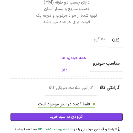
داراي چسب دو طرفه (3M)
نصـب سـريع و بسيار آسـان
تهيه شده از مواد مرغوب و درجه يك
قیمت برای هر عدد می باشد
وزن
50 گرم
همه خودرو ها
مناسب خودرو
,
پژو
گارانتی کالا
گارانتی سلامت فیزیکی کالا
فقط 1 عدد در انبار موجود است
افزودن به سبد خرید
شرایط و قوانین مرجوعی را در
صفحه رویه بازگشت کالا
مطالعه فرمایید.