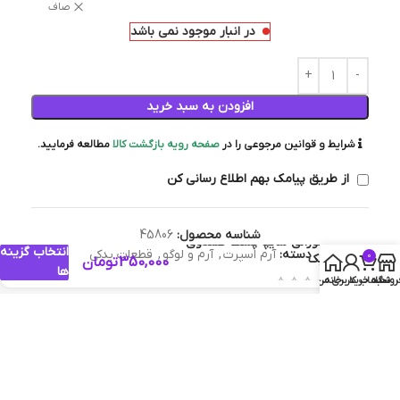
صاف
در انبار موجود نمی باشد
افزودن به سبد خرید
شرایط و قوانین مرجوعی را در
صفحه رویه بازگشت کالا
مطالعه فرمایید.
از طریق پیامک بهم اطلاع رسانی کن
شناسه محصول:
45806
آرم نورانی سایپا پشت صندوق
انتخاب گزینه
دسته:
آرم اسپرت
,
آرم و لوگو
,
قطعات یدکی
0
کوییک
350,000
تومان
ها
روشگاه
سبد خرید
خانه
حساب کاربری من
توضیحات
توضیحات
آرم چراغدار عقب کوییک جهت اسپرت شدن و زیبایی بیشتر خودرو شما مورد