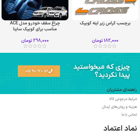
برچسب کراس زیر اینه کوییک
چراغ سقف خودرو مدل ACE
مناسب برای کوییک ساینا
182,000
تومان
298,000
تومان
چیزی که میخواستید
56 920 910 051
پیدا نکردید؟
راهنمای مشتریان
شرایط مرجوعی کالا
هزینه و روش‌های ارسال
تماس با ما
نماد اعتماد