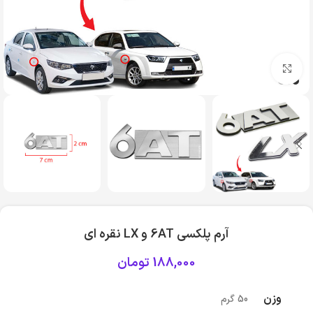
بزرگنمایی تصویر
آرم پلکسی 6AT و LX نقره ای
188,000
تومان
وزن
50 گرم