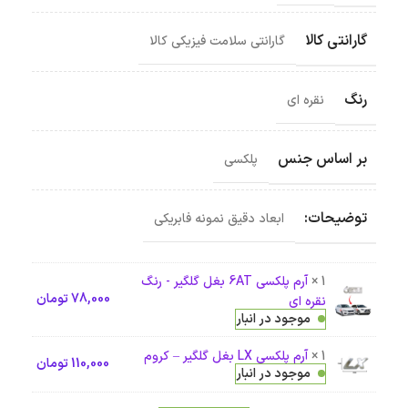
گارانتی کالا
گارانتی سلامت فیزیکی کالا
رنگ
نقره ای
بر اساس جنس
پلکسی
توضیحات:
ابعاد دقیق نمونه فابریکی
1 ×
آرم پلکسی 6AT بغل گلگیر - رنگ
78,000
تومان
نقره ای
موجود در انبار
1 ×
آرم پلکسی LX بغل گلگیر – کروم
110,000
تومان
موجود در انبار