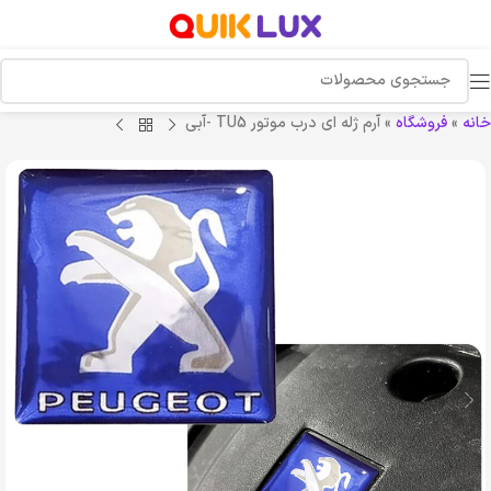
خانه
»
فروشگاه
»
آرم ژله ای درب موتور TU5 -آبی