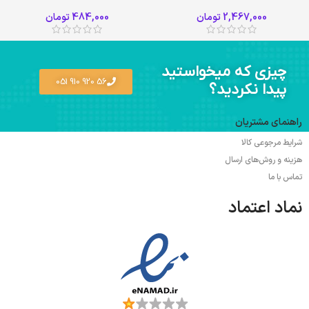
سفید
قرمز
2,467,000
تومان
484,000
تومان
مشکی
چیزی که میخواستید
56 920 910 051
پیدا نکردید؟
راهنمای مشتریان
شرایط مرجوعی کالا
هزینه و روش‌های ارسال
تماس با ما
نماد اعتماد