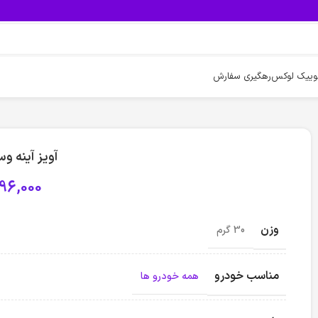
وییک لوکس
رهگیری سفارش
آویز آینه 
96,000
وزن
30 گرم
مناسب خودرو
همه خودرو ها