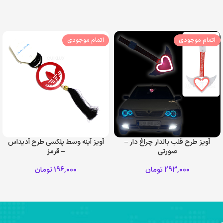
اتمام موجودی
اتمام موجودی
آویز طرح قلب بالدار چراغ دار –
آویز آینه وسط پلکسی طرح آدیداس
صورتی
– قرمز
293,000
تومان
196,000
تومان